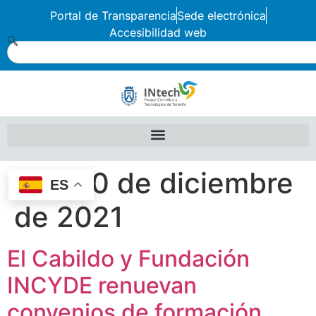
Portal de Transparencia
Sede electrónica
Accesibilidad web
Día:
20 de diciembre
ES
de 2021
El Cabildo y Fundación
INCYDE renuevan
convenios de formación