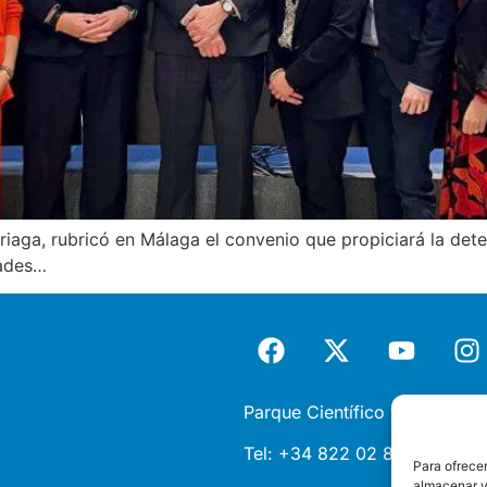
rriaga, rubricó en Málaga el convenio que propiciará la det
dades…
Parque Científico y Tecnológi
Tel:
+34 822 02 85 87 |
inf
Para ofrecer
almacenar y/