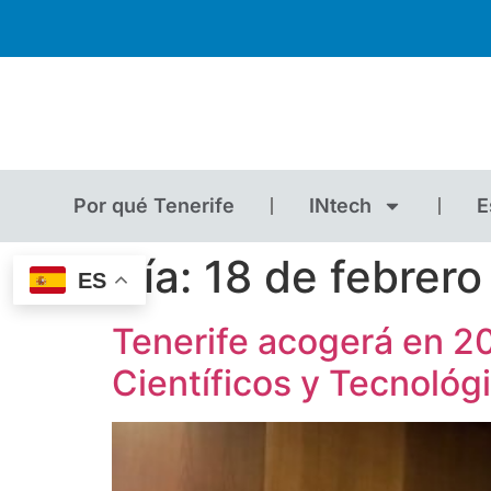
Por qué Tenerife
INtech
E
Día:
18 de febrer
ES
Tenerife acogerá en 20
Científicos y Tecnológ