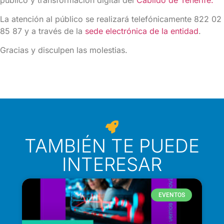
La atención al público se realizará telefónicamente 822 02
85 87 y a través de la
sede electrónica de la entidad
.
Gracias y disculpen las molestias.
TAMBIÉN TE PUEDE
INTERESAR
EVENTOS