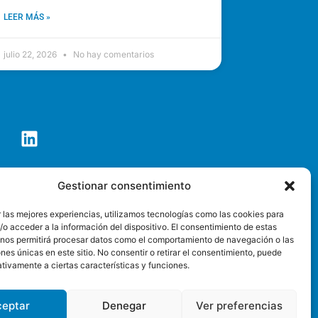
LEER MÁS »
julio 22, 2026
No hay comentarios
co de Tenerife S.A.
Gestionar consentimiento
o@pctt.es
 las mejores experiencias, utilizamos tecnologías como las cookies para
o acceder a la información del dispositivo. El consentimiento de estas
SEDE ELECTRÓNICA
 nos permitirá procesar datos como el comportamiento de navegación o las
ones únicas en este sitio. No consentir o retirar el consentimiento, puede
privacidad
Accesibilidad web
tivamente a ciertas características y funciones.
ceptar
Denegar
Ver preferencias