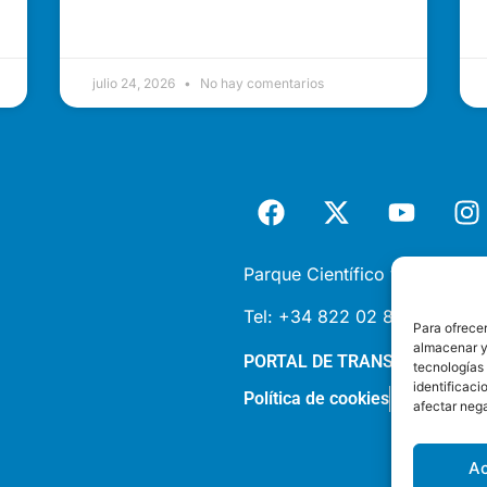
julio 24, 2026
No hay comentarios
Parque Científico y Tecnológi
Tel:
+34 822 02 85 87 |
inf
Para ofrecer
almacenar y/
PORTAL DE TRANSPARENCIA
tecnologías
identificaci
Política de cookies
Política de 
afectar nega
A