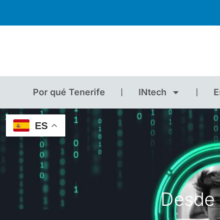
Por qué Tenerife
INtech
E
ES
Desde e