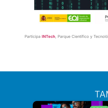
Participa
INTech
, Parque Científico y Tecnol
TA