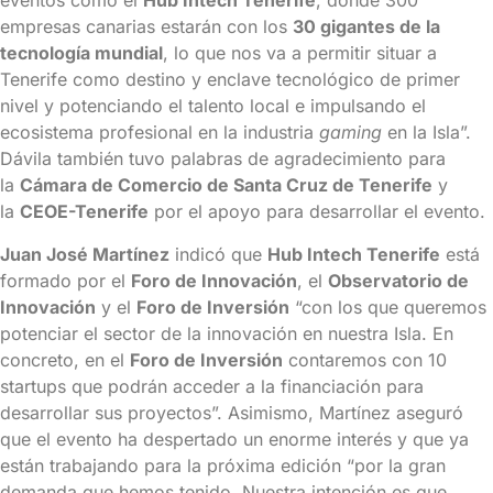
eventos como el
Hub Intech Tenerife
, donde 300
empresas canarias estarán con los
30 gigantes de la
tecnología mundial
, lo que nos va a permitir situar a
Tenerife como destino y enclave tecnológico de primer
nivel y potenciando el talento local e impulsando el
ecosistema profesional en la industria
gaming
en la Isla”.
Dávila también tuvo palabras de agradecimiento para
la
Cámara de Comercio de Santa Cruz de Tenerife
y
la
CEOE-Tenerife
por el apoyo para desarrollar el evento.
Juan José Martínez
indicó que
Hub Intech Tenerife
está
formado por el
Foro de Innovación
, el
Observatorio de
Innovación
y el
Foro de Inversión
“con los que queremos
potenciar el sector de la innovación en nuestra Isla. En
concreto, en el
Foro de Inversión
contaremos con 10
startups que podrán acceder a la financiación para
desarrollar sus proyectos”. Asimismo, Martínez aseguró
que el evento ha despertado un enorme interés y que ya
están trabajando para la próxima edición “por la gran
demanda que hemos tenido. Nuestra intención es que