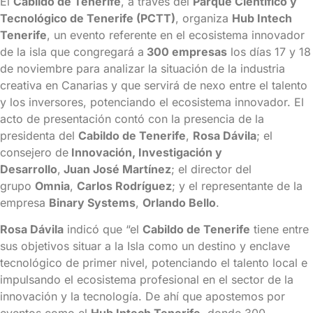
El
Cabildo de Tenerife
, a través del
Parque Científico y
Tecnológico de Tenerife (PCTT)
, organiza
Hub Intech
Tenerife
, un evento referente en el ecosistema innovador
de la isla que congregará a
300 empresas
los días 17 y 18
de noviembre para analizar la situación de la industria
creativa en Canarias y que servirá de nexo entre el talento
y los inversores, potenciando el ecosistema innovador. El
acto de presentación contó con la presencia de la
presidenta del
Cabildo de Tenerife
,
Rosa Dávila
; el
consejero de
Innovación, Investigación y
Desarrollo
,
Juan José Martínez
; el director del
grupo
Omnia
,
Carlos Rodríguez
; y el representante de la
empresa
Binary Systems
,
Orlando Bello
.
Rosa Dávila
indicó que “el
Cabildo de Tenerife
tiene entre
sus objetivos situar a la Isla como un destino y enclave
tecnológico de primer nivel, potenciando el talento local e
impulsando el ecosistema profesional en el sector de la
innovación y la tecnología. De ahí que apostemos por