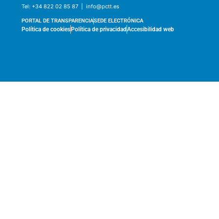
Tel:
+34 822 02 85 87 |
info@pctt.es
PORTAL DE TRANSPARENCIA
SEDE ELECTRÓNICA
Política de cookies
Política de privacidad
Accesibilidad web