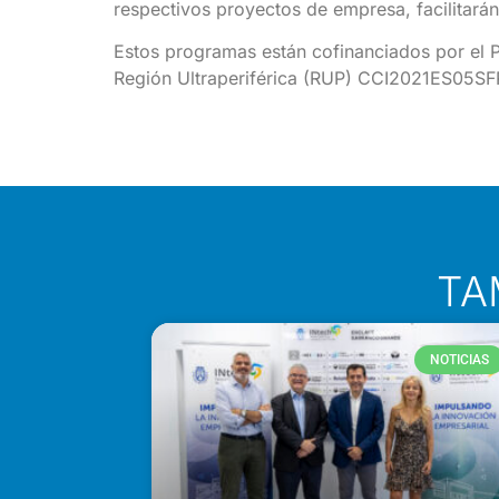
respectivos proyectos de empresa, facilitarán 
Estos programas están cofinanciados por el 
Región Ultraperiférica (RUP) CCI2021ES05SF
TA
NOTICIAS