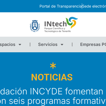
Portal de Transparencia
Sede electró
spacios
Servicios
Empresas P
NOTICIAS
undación INCYDE fomentan
n seis programas formati