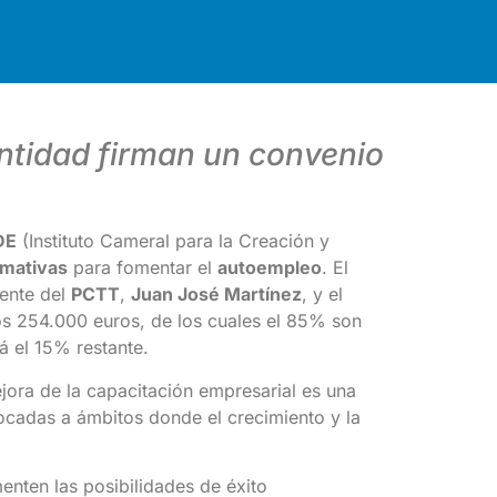
entidad firman un convenio
DE
(Instituto Cameral para la Creación y
rmativas
para fomentar el
autoempleo
. El
dente del
PCTT
,
Juan José Martínez
, y el
os 254.000 euros, de los cuales el 85% son
á el 15% restante.
ejora de la capacitación empresarial es una
ocadas a ámbitos donde el crecimiento y la
enten las posibilidades de éxito