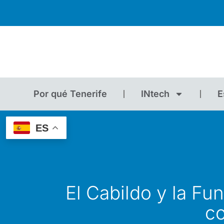
Por qué Tenerife
INtech
E
ES
El Cabildo y la F
co