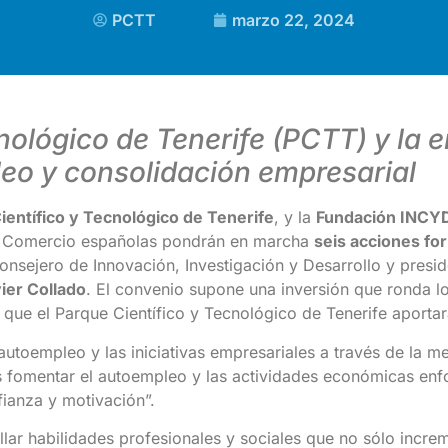
PCTT
marzo 22, 2024
cnológico de Tenerife (PCTT) y la 
leo y consolidación empresarial
ientífico y Tecnológico de Tenerife
, y la
Fundación INCY
de Comercio españolas pondrán en marcha
seis acciones fo
consejero de Innovación, Investigación y Desarrollo y presi
ier Collado
. El convenio supone una inversión que ronda l
que el Parque Científico y Tecnológico de Tenerife aportar
autoempleo y las iniciativas empresariales a través de la m
es fomentar el autoempleo y las actividades económicas enf
fianza y motivación”.
lar habilidades profesionales y sociales que no sólo increm