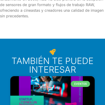
de sensores de gran formato y flujos de trabajo RAW,
ofreciendo a cineastas y creadores una calidad de imagen
sin precedentes.
TAMBIÉN TE PUEDE
INTERESAR
EVENTOS