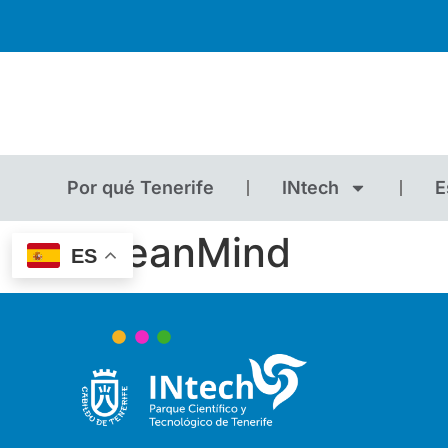
Por qué Tenerife
INtech
E
LeanMind
ES