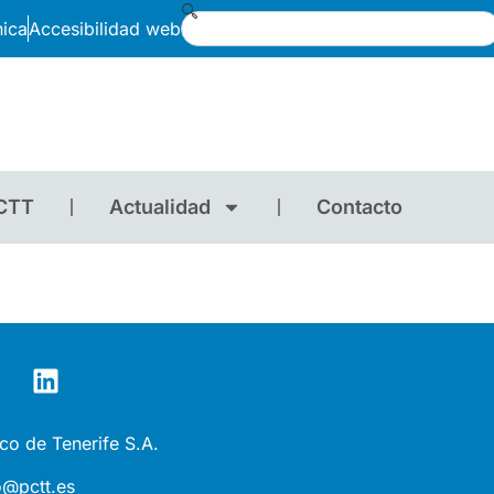
nica
Accesibilidad web
CTT
Actualidad
Contacto
co de Tenerife S.A.
o@pctt.es