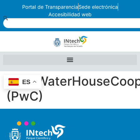
Portal de Transparencia
Sede electrónica
Accesibilidad web
PriceWaterHouseCoop
ES
(PwC)