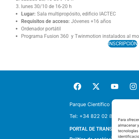
lunes 30/10 de 16-20 h
Lugar:
Sala multipropósito, edificio IACTEC
Requisitos de acceso:
Jóvenes +16 años
Ordenador portátil
Programa Fusion 360 y Twinmotion instalados al mom
INSCRIPCIÓN
Parque Científico y Tecnológi
Tel:
+34 822 02 85 87 |
inf
Para ofrecer
almacenar y/
PORTAL DE TRANSPARENCIA
tecnologías
identificaci