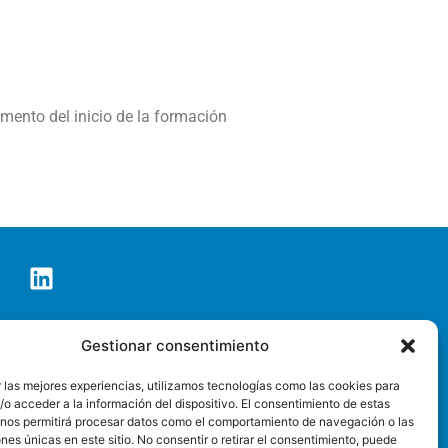
ento del inicio de la formación
co de Tenerife S.A.
Gestionar consentimiento
o@pctt.es
 las mejores experiencias, utilizamos tecnologías como las cookies para
o acceder a la información del dispositivo. El consentimiento de estas
SEDE ELECTRÓNICA
 nos permitirá procesar datos como el comportamiento de navegación o las
ones únicas en este sitio. No consentir o retirar el consentimiento, puede