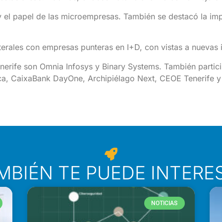
y el papel de las microempresas. También se destacó la impo
terales con empresas punteras en I+D, con vistas a nuevas i
erife son Omnia Infosys y Binary Systems. También parti
xca, CaixaBank DayOne, Archipiélago Next, CEOE Tenerife 
MBIÉN TE PUEDE INTERE
NOTICIAS