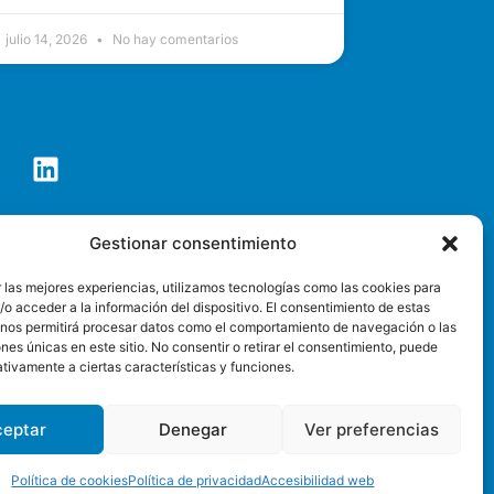
julio 14, 2026
No hay comentarios
co de Tenerife S.A.
Gestionar consentimiento
o@pctt.es
 las mejores experiencias, utilizamos tecnologías como las cookies para
o acceder a la información del dispositivo. El consentimiento de estas
SEDE ELECTRÓNICA
 nos permitirá procesar datos como el comportamiento de navegación o las
ones únicas en este sitio. No consentir o retirar el consentimiento, puede
privacidad
Accesibilidad web
tivamente a ciertas características y funciones.
ceptar
Denegar
Ver preferencias
Política de cookies
Política de privacidad
Accesibilidad web