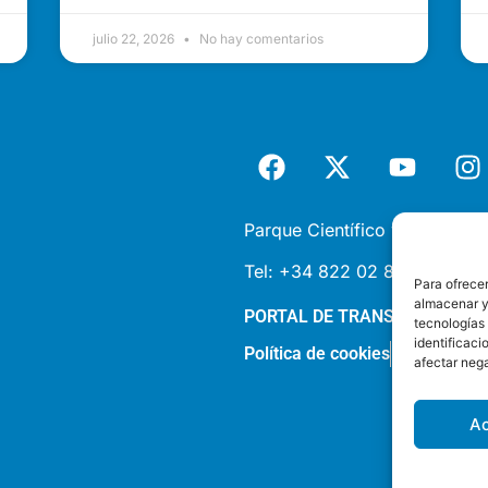
julio 22, 2026
No hay comentarios
Parque Científico y Tecnológi
Tel:
+34 822 02 85 87 |
inf
Para ofrecer
almacenar y/
PORTAL DE TRANSPARENCIA
tecnologías
identificaci
Política de cookies
Política de 
afectar nega
A