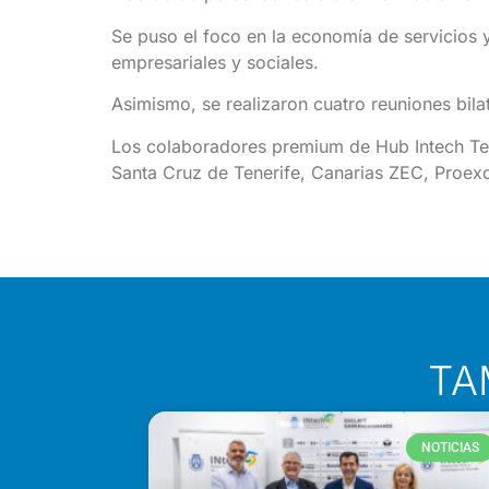
Se puso el foco en la economía de servicios 
empresariales y sociales.
Asimismo, se realizaron cuatro reuniones bila
Los colaboradores premium de Hub Intech Ten
Santa Cruz de Tenerife, Canarias ZEC, Proe
TA
NOTICIAS