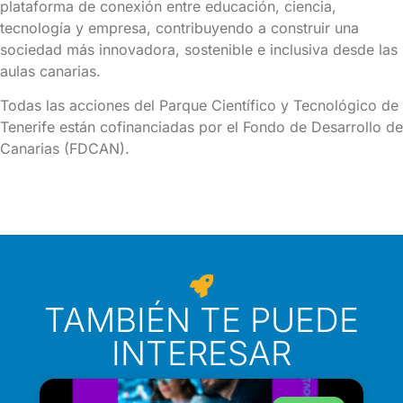
plataforma de conexión entre educación, ciencia,
tecnología y empresa, contribuyendo a construir una
sociedad más innovadora, sostenible e inclusiva desde las
aulas canarias.
Todas las acciones del Parque Científico y Tecnológico de
Tenerife están cofinanciadas por el Fondo de Desarrollo de
Canarias (FDCAN).
TAMBIÉN TE PUEDE
INTERESAR