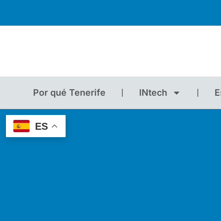
Por qué Tenerife
INtech
E
ES