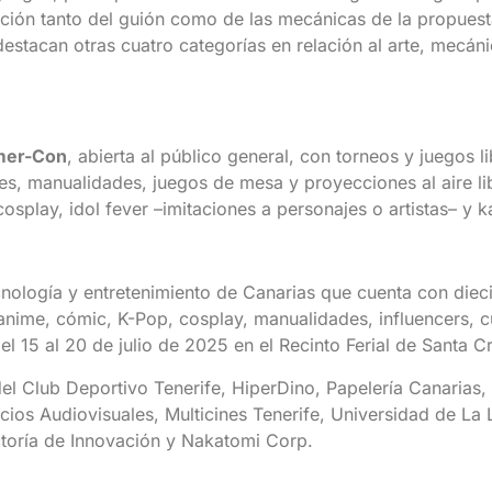
ación tanto del guión como de las mecánicas de la propuesta
stacan otras cuatro categorías en relación al arte, mecán
er-Con
, abierta al público general, con torneos y juegos 
les, manualidades, juegos de mesa y proyecciones al aire li
splay, idol fever –imitaciones a personajes o artistas– y k
nología y entretenimiento de Canarias que cuenta con diecis
anime, cómic, K-Pop, cosplay, manualidades, influencers, 
l 15 al 20 de julio de 2025 en el Recinto Ferial de Santa C
el Club Deportivo Tenerife, HiperDino, Papelería Canarias, 
cios Audiovisuales, Multicines Tenerife, Universidad de La
toría de Innovación y Nakatomi Corp.