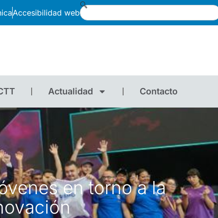
nica
Accesibilidad web
CTT
Actualidad
Contacto
óvenes en torno a la
nnovación