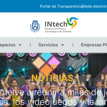
Portal de Transparencia
Sede electró
spacios
Servicios
Empresas P
NOTICIAS
uelve a reunir a miles de j
ía, los videojuegos y la i