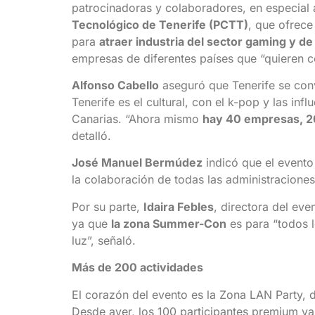
patrocinadoras y colaboradores, en especial
Tecnológico de Tenerife (PCTT)
, que ofrece
para
atraer industria del sector gaming y d
empresas de diferentes países que “quieren co
Alfonso Cabello
aseguró que Tenerife se conv
Tenerife es el cultural, con el k-pop y las in
Canarias. “Ahora mismo
hay 40 empresas, 20
detalló.
José Manuel Bermúdez
indicó que el evento
la colaboración de todas las administraciones
Por su parte,
Idaira Febles
, directora del ev
ya que
la zona Summer-Con
es para “todos l
luz”, señaló.
Más de 200 actividades
El corazón del evento es la Zona LAN Party,
Desde ayer, los 100 participantes premium ya