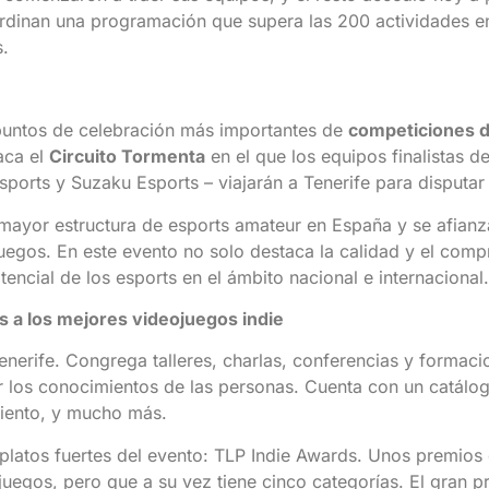
ordinan una programación que supera las 200 actividades en
s.
 puntos de celebración más importantes de
competiciones d
aca el
Circuito Tormenta
en el que los equipos finalistas 
rts y Suzaku Esports – viajarán a Tenerife para disputar 
mayor estructura de esports amateur en España y se afianz
uegos. En este evento no solo destaca la calidad y el com
tencial de los esports en el ámbito nacional e internacional.
s a los mejores videojuegos indie
nerife. Congrega talleres, charlas, conferencias y formaci
r los conocimientos de las personas. Cuenta con un catálo
imiento, y mucho más.
platos fuertes del evento: TLP Indie Awards. Unos premios
uegos, pero que a su vez tiene cinco categorías. El gran p