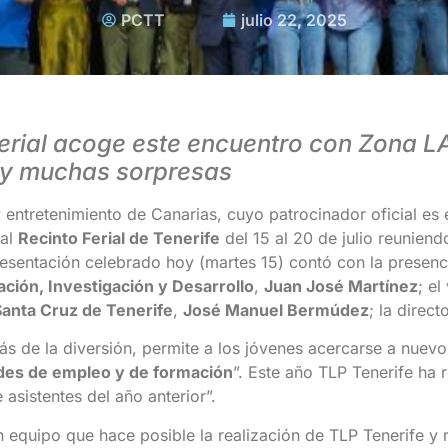
PCTT
julio 22, 2025
 Ferial acoge este encuentro con Zona
s y muchas sorpresas
y entretenimiento de Canarias, cuyo patrocinador oficial es 
 al
Recinto Ferial de Tenerife
del 15 al 20 de julio reuniend
resentación celebrado hoy (martes 15) contó con la presenc
ción, Investigación y Desarrollo
,
Juan José Martínez
; e
Santa Cruz de Tenerife
,
José Manuel Bermúdez
; la direct
ás de la diversión, permite a los jóvenes acercarse a nuev
es de empleo y de formación
”. Este año TLP Tenerife ha 
asistentes del año anterior”.
n equipo que hace posible la realización de TLP Tenerife y 