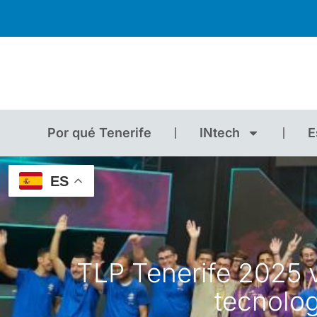
Por qué Tenerife
INtech
E
ES
TLP Tenerife 2025 v
tecnolog