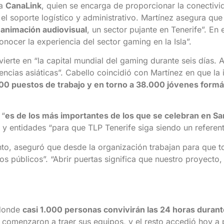
 a
CanaLink
, quien se encarga de proporcionar la conectivid
 el soporte logístico y administrativo. Martínez asegura qu
e animación audiovisual
, un sector pujante en Tenerife”. En
nocer la experiencia del sector gaming en la Isla”.
ierte en “la capital mundial del gaming durante seis días.
fluencias asiáticas”. Cabello coincidió con Martínez en que l
0 puestos de trabajo y en torno a 38.000 jóvenes formá
 “
es de los más importantes de los que se celebran en San
 y entidades “para que TLP Tenerife siga siendo un referent
ento, aseguró que desde la organización trabajan para que t
os públicos”. “Abrir puertas significa que nuestro proyecto,
 donde
casi 1.000 personas convivirán las 24 horas durant
 comenzaron a traer sus equipos, y el resto accedió hoy a p