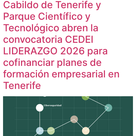
Cabildo de Tenerife y
Parque Científico y
Tecnológico abren la
convocatoria CEDEI
LIDERAZGO 2026 para
cofinanciar planes de
formación empresarial en
Tenerife