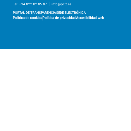
Tel:
+34 822 02 85 87 |
info@pctt.es
PORTAL DE TRANSPARENCIA
SEDE ELECTRÓNICA
Política de cookies
Política de privacidad
Accesibilidad web