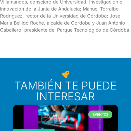
Villamandos, consejero de Universidad, Investigación e
Innovación de la Junta de Andalucía; Manuel Torralbo
Rodríguez, rector de la Universidad de Córdoba; José
María Bellido Roche, alcalde de Córdoba y Juan Antonio
Caballero, presidente del Parque Tecnológico de Córdoba.
TAMBIÉN TE PUEDE
INTERESAR
EVENTOS