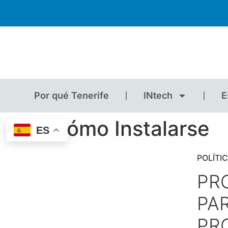
Por qué Tenerife
INtech
E
Cómo Instalarse
ES
POLÍTI
PR
PA
PR