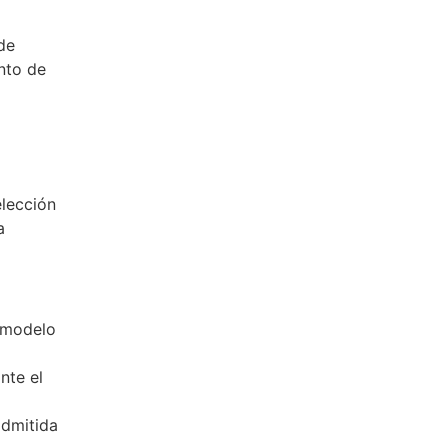
de
nto de
elección
a
n modelo
nte el
admitida