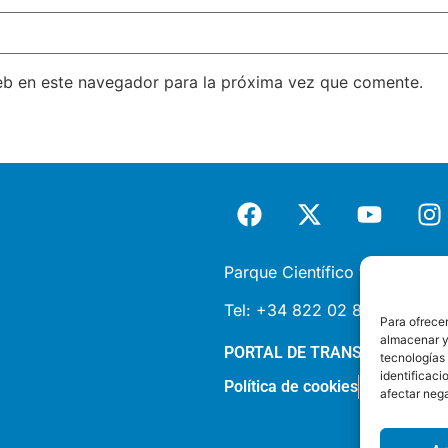
eb en este navegador para la próxima vez que comente.
Parque Científico y Tecnológi
Tel:
+34 822 02 85 87 |
inf
Para ofrecer
almacenar y/
PORTAL DE TRANSPARENCIA
tecnologías
identificaci
Política de cookies
Política de 
afectar nega